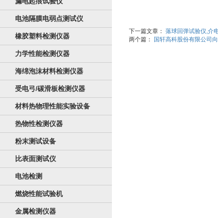
漏电起痕试验仪
电池隔膜电弱点测试仪
下一篇文章：
落球回弹试验仪,介
橡胶塑料检测仪器
两个篇：
国轩高科股份有限公司向
力学性能检测仪器
海绵泡沫材料检测仪器
受电弓/碳滑板检测仪器
材料热物理性能实验设备
热物性检测仪器
粉末测试设备
比表面测试仪
电池检测
燃烧性能试验机
金属检测仪器