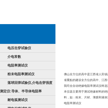
新闻新闻信息
电压击穿试验仪
介电常数
电阻率测试仪
粉末电阻率测试仪
佛山全方位的高中是江西省人艮镇
省重點的建设全方位的高中、江西
落球回弹试验仪,介电击穿强度
我司全自动绝缘电阻率测试仪终选定
测定仪:导体、半导体电阻率
本仪器主要用于测试绝缘材料的绝
料，如：粉末、片材、薄膜和液体
耐电弧测试仪
电阻率测试仪