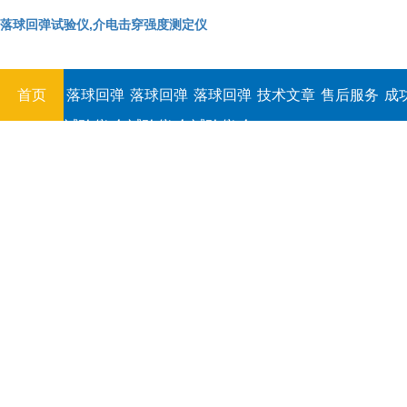
落球回弹试验仪,介电击穿强度测定仪
首页
落球回弹
落球回弹
落球回弹
技术文章
售后服务
成
试验仪,介
试验仪,介
试验仪,介
电击穿强
电击穿强
电击穿强
度测定仪
度测定仪
度测定仪