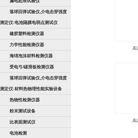
漏电起痕试验仪
落球回弹试验仪,介电击穿强度
测定仪:电池隔膜电弱点测试仪
橡胶塑料检测仪器
力学性能检测仪器
高
海绵泡沫材料检测仪器
受电弓/碳滑板检测仪器
落球回弹试验仪,介电击穿强度
测定仪:材料热物理性能实验设备
热物性检测仪器
粉末测试设备
高
比表面测试仪
电池检测