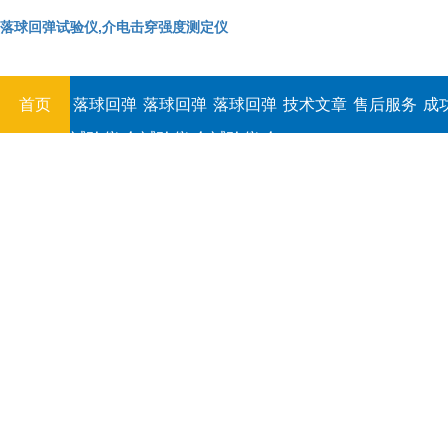
落球回弹试验仪,介电击穿强度测定仪
首页
落球回弹
落球回弹
落球回弹
技术文章
售后服务
成
试验仪,介
试验仪,介
试验仪,介
电击穿强
电击穿强
电击穿强
度测定仪
度测定仪
度测定仪