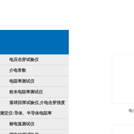
好产品呈现
电压击穿试验仪
介电常数
电阻率测试仪
粉末电阻率测试仪
落球回弹试验仪,介电击穿强度
电
测定仪:导体、半导体电阻率
耐电弧测试仪