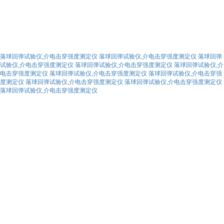
落球回弹试验仪,介电击穿强度测定仪
落球回弹试验仪,介电击穿强度测定仪
落球回弹
试验仪,介电击穿强度测定仪
落球回弹试验仪,介电击穿强度测定仪
落球回弹试验仪,介
电击穿强度测定仪
落球回弹试验仪,介电击穿强度测定仪
落球回弹试验仪,介电击穿强
度测定仪
落球回弹试验仪,介电击穿强度测定仪
落球回弹试验仪,介电击穿强度测定仪
落球回弹试验仪,介电击穿强度测定仪