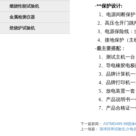
·
**保护设计:
燃烧性能试验机
1
、电源间断保护
金属检测仪器
2
、高压仓开门跳
焙烧炉试验机
3
、电源保险线：
4
、接地保护（主
·
最主要搭配：
1、测试主机一台
2
、导电橡胶电极
3
、品牌计算机一
4
、品牌打印机一
5
、放电装置一套
6
、产品说明书一
7
、产品合格证一
下一篇新闻：
ASTMD495-9
上一场篇：
落球回弹试验仪,介电击穿