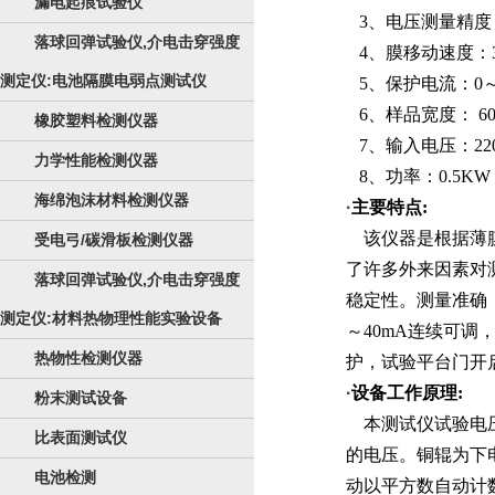
漏电起痕试验仪
3
、电压测量精度
落球回弹试验仪,介电击穿强度
4
、膜移动速度：
测定仪:电池隔膜电弱点测试仪
5
、保护电流：0
6
、样品宽度： 6
橡胶塑料检测仪器
7、输入电压：
22
力学性能检测仪器
8
、功率：0.5KW
海绵泡沫材料检测仪器
·
主要特点:
该仪器是根据薄
受电弓/碳滑板检测仪器
了许多外来因素对
落球回弹试验仪,介电击穿强度
稳定性。测量准确
测定仪:材料热物理性能实验设备
～40mA连续可
热物性检测仪器
护，试验平台门开
·
设备工作原理:
粉末测试设备
本测试仪试验电压是
比表面测试仪
的电压。铜辊为下
电池检测
动以平方数自动计