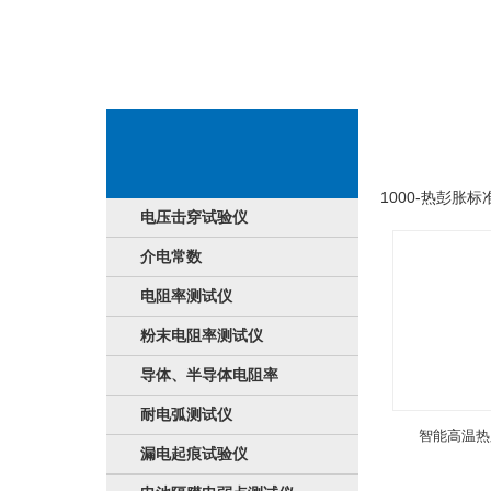
护肤品展示板
1000-热彭胀
电压击穿试验仪
介电常数
电阻率测试仪
粉末电阻率测试仪
导体、半导体电阻率
耐电弧测试仪
智能高温热
漏电起痕试验仪