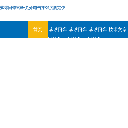
落球回弹试验仪,介电击穿强度测定仪
首页
落球回弹
落球回弹
落球回弹
技术文章
试验仪,介
试验仪,介
试验仪,介
电击穿强
电击穿强
电击穿强
度测定仪
度测定仪
度测定仪