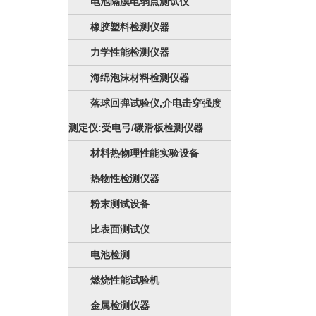
电池隔膜电弱点测试仪
橡胶塑料检测仪器
力学性能检测仪器
海绵泡沫材料检测仪器
落球回弹试验仪,介电击穿强度
测定仪:受电弓/碳滑板检测仪器
材料热物理性能实验设备
热物性检测仪器
粉末测试设备
比表面测试仪
电池检测
燃烧性能试验机
金属检测仪器