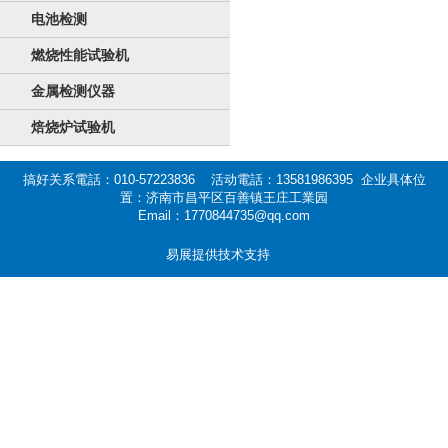
电池检测
燃烧性能试验机
金属检测仪器
焙烧炉试验机
搞好关系電話：010-57223836 活动電話：13581986395 企业具体位
置：济南市昌平区百善镇王庄工業园
Email：1770844735@qq.com
易展提供技术支持