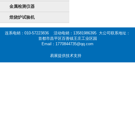
金属检测仪器
焙烧炉试验机
连系电销：010-57223836 活动电销：13581986395 大公司联系地址：
首都市昌平区百善镇王庄工业区园
Email：1770844735@qq.com
易展提供技术支持