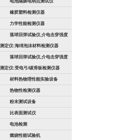
电池隔膜电弱点测试仪
橡胶塑料检测仪器
力学性能检测仪器
落球回弹试验仪,介电击穿强度
测定仪:海绵泡沫材料检测仪器
落球回弹试验仪,介电击穿强度
测定仪:受电弓/碳滑板检测仪器
材料热物理性能实验设备
热物性检测仪器
粉末测试设备
比表面测试仪
电池检测
燃烧性能试验机