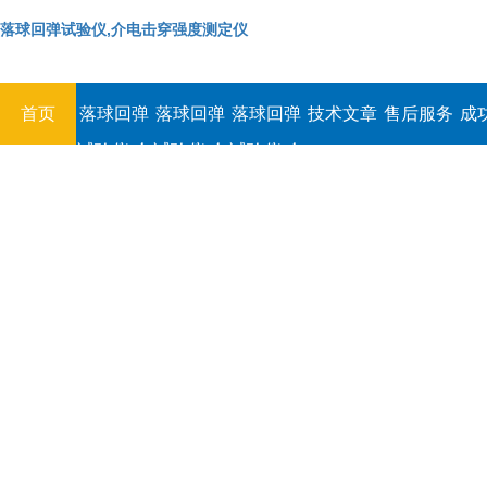
落球回弹试验仪,介电击穿强度测定仪
首页
落球回弹
落球回弹
落球回弹
技术文章
售后服务
成
试验仪,介
试验仪,介
试验仪,介
电击穿强
电击穿强
电击穿强
度测定仪
度测定仪
度测定仪