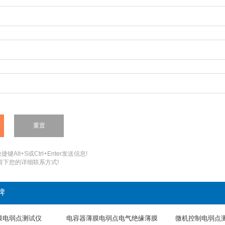
键Alt+S或Ctrl+Enter发送信息!
您留下您的详细联系方式!
牌
膜电弱点测试仪
电容器薄膜电弱点电气绝缘薄膜
微机控制电弱点