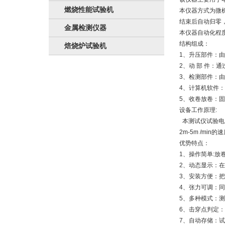
燃烧性能试验机
本仪器方式为微
结束后自动归零
金属检测仪器
本仪器自动化程
结构组成：
焙烧炉试验机
1、升压部件：由
2、动 部 件：
3、检测部件：
4、计算机软件
5、收卷放卷：
设备工作原理:
本测试仪试验电
2m-5m /m
优势特点：
1、操作简单:放
2、动态显示：
3、安装方便：
4、张力可调：
5、多种模式：测
6、击穿点判定
7、自动存储：