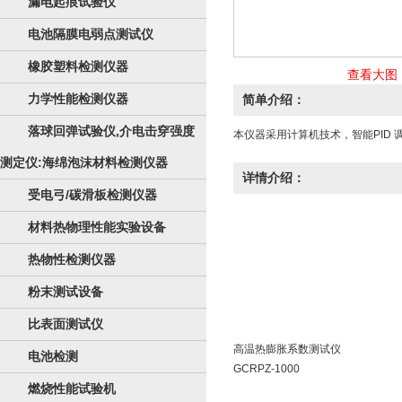
漏电起痕试验仪
电池隔膜电弱点测试仪
橡胶塑料检测仪器
查看大图
力学性能检测仪器
简单介绍：
落球回弹试验仪,介电击穿强度
本仪器采用计算机技术，智能PID
测定仪:海绵泡沫材料检测仪器
详情介绍：
受电弓/碳滑板检测仪器
材料热物理性能实验设备
热物性检测仪器
粉末测试设备
比表面测试仪
高温热膨胀系数测试仪
电池检测
GCRPZ-1000
燃烧性能试验机