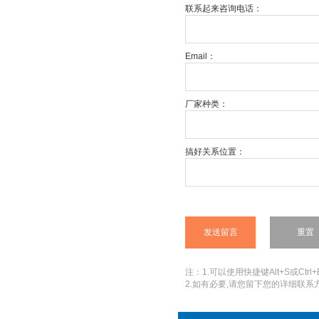
联系起来咨询电话：
Email：
厂家种类：
搞好关系位置：
注：1.可以使用快捷键Alt+S或Ctrl+
2.如有必要,请您留下您的详细联系方