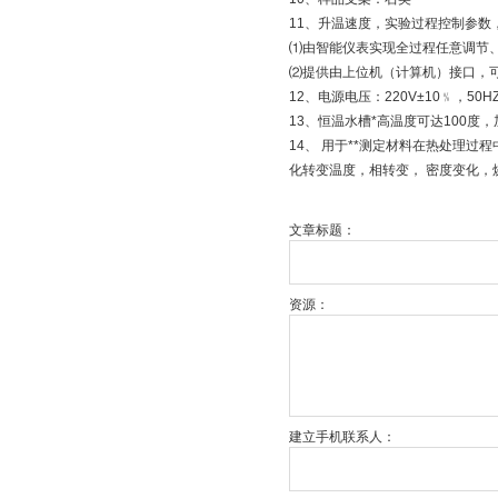
11、升温速度，实验过程控制参数，
⑴由智能仪表实现全过程任意调节
⑵提供由上位机（计算机）接口，
12、电源电压：220V±10﹪，50H
13、恒温水槽*高温度可达100度，
14、 用于**测定材料在热处理
化转变温度，相转变， 密度变化，
文章标题：
资源：
建立手机联系人：