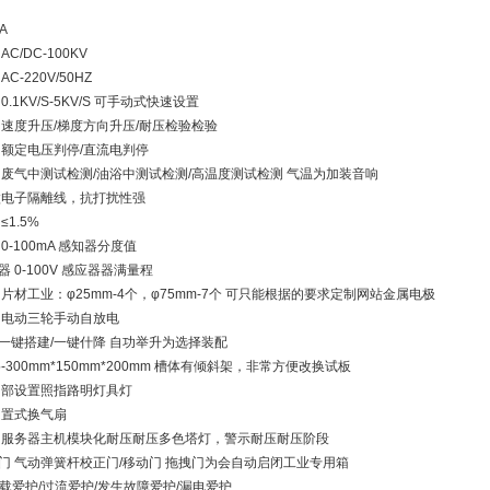
A
C/DC-100KV
C-220V/50HZ
0.1KV/S-5KV/S 可手动式快速设置
平均速度升压/梯度方向升压/耐压检验检验
停 额定电压判停/直流电判停
质 废气中测试检测/油浴中测试检测/高温度测试检测 气温为加装音响
 微电子隔離线，抗打扰性强
≤1.5%
0-100mA 感知器分度值
器 0-100V 感应器器满量程
 片材工业：φ25mm-4个，φ75mm-7个 可只能根据的要求定制网站金属电极
流 电动三轮手动自放电
半一键搭建/一键什降 自功举升为选择装配
格-300mm*150mm*200mm 槽体有倾斜架，非常方便改换试板
 内部设置照指路明灯具灯
 内置式换气扇
志 服务器主机模块化耐压耐压多色塔灯，警示耐压耐压阶段
候门 气动弹簧杆校正门/移动门 拖拽门为会自动启闭工业专用箱
 过载爱护/过流爱护/发生故障爱护/漏电爱护