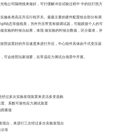
由光电公司隔绝线来做好，可行缓解冲击试验过程中 中的抗打扰方
及实施各类高压升压行程开关。最最主要的硬件配置组合部分有调
gif动态等值线美，另外升压带宽有级调试器，可能跟据个人的可
做实验的时候台結果，体现 做实验的时候台数值，区分最准，并
设按照设置好的升压速度来进行升压，中心组件具体由干式变压器
建，可会按照玩家须要，在常温应力测试台场景中开展。
息经过多次实验发现装置来灵活多变选购
装置、系数可靠性应力测试装置
的因素值
验发现台，来进行三次经过多次实验发现台
显示等