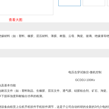
查看大图
绝缘材料（如：塑料、橡胶、层压材料、薄膜、树脂、云母、陶瓷、玻璃、绝缘漆等
电压击穿试验仪
-微机控制
GCDDJ-100Kv
内及基本功能
电耐压文件（如：塑料制品、生橡胶、层压文件、透气膜、硅胶粘合剂、矿石、淘瓷
率下损坏強度和耐输出功率的检测。
测设备由租赁上位机手机软件手机软件调节，这是子公司自动科研的全新的3代介电的