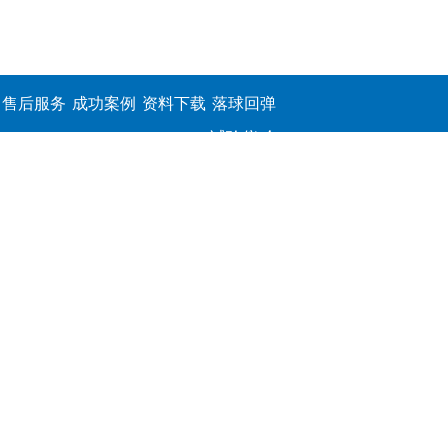
售后服务
成功案例
资料下载
落球回弹
试验仪,介
电击穿强
度测定仪