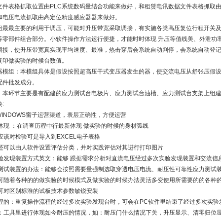
据文件表格抓取位置由PLC系统数码量结合功能来做好，和租赁电讯数据文件表格抓取
和电压电流抓取由高定位精度感应器器来做好。
组最最主要的利用于调压，可能对升压带宽采取调接，有实施各类高压复位行程开关
等零部件组合部分。小软件操作方法运行便捷，才能时时体现 升压等值线美、外泄功率
调接，使升压带宽真实现平均速度、最准，热击穿后会系统自动判停，会系统自动登记
复印做实验的时候台数值。
器模组：本模组具体是假设按照超高压干式变压器发生的器，使交流电压从舒张压假
配件批发成分。
：本环节主要是有配建的应力测试台电极片、应力测试台油槽、应力测试台支架上组
:
：WINDOWS窗子运营渠道，表层正确性，方便运营
体现 ：在调查历程中行最新体现 做实验的时候的身材弧线
应该对检验可是导入到EXCEL电子表格
：还可以由人软件设置评估分类，并对实践评估对其进行打印图片
实验发现装置方式英文：能够 跟据需求分析对直流电压经过多次实验发现装置和交流信
力测试装置的办法：能够会按照需要量强制选取穿透电压电流、耐压性可靠性应力测试
：可随着各种的的做实验的时候模式及做实验的时候办法灵活多变使用所需要的的各种
：可对区别标淮的试板技术参数敏锐安装
流程的：重复操作流程的经过多次实验发现台时，可会在PC软件里结束了经过多次实
况：工具里进行体现如今耐压的情况，如：耐压门什么情况下关，升压显示、清零归位