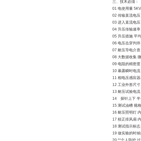
三、技木必须：
01 电使用量 5KV
02 传输直流电压 A
03 进入直流电压 A
04 升压传输速率 
05 升压措施 
06 电压击穿判
07 耐压导电介
08 大数据收集
09 电阻的精密度 
10 暴露瞬时电流 
11 相电压感应器
12 工业外形尺寸
13 耐压试验电
14 探针上下 
15 测试油槽 规
16 耐压照明灯
17 校正排风扇
18 测试指示标
19 做实验的时
20 **个人防护