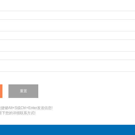
：
键Alt+S或Ctrl+Enter发送信息!
您留下您的详细联系方式!