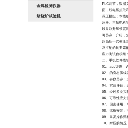
PLC调节，数
金属检测仪器
面，线电压抓取
焙烧炉试验机
调压模组：本模
压器、主轴电机
以采取升压带宽
可另存，介绍，
超高压干式变压
及搭配的抗要素
应力测试台模组
二、手机软件模块
01、app渠道
02、的身材弧线
03、参数另存：
04、实践评估
05、经过多次
06、可靠性应
07、因素使用
08、试板安装
09、重复操作
10、耐压的情