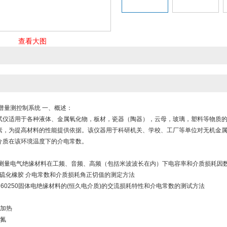
查看大图
谱量测控制系统 一、概述：
试仪适用于各种液体、金属氧化物，板材，瓷器（陶器），云母，玻璃，塑料等物质
素，为提高材料的性能提供依据。该仪器用于科研机关、学校、工厂等单位对无机金
介质在该环境温度下的介电常数。
-2006测量电气绝缘材料在工频、音频、高频（包括米波波长在内）下电容率和介质损耗因
2007 硫化橡胶 介电常数和介质损耗角正切值的测定方法
/IEC 60250固体电绝缘材料的(恒久电介质)的交流损耗特性和介电常数的测试方法
电加热
液氮