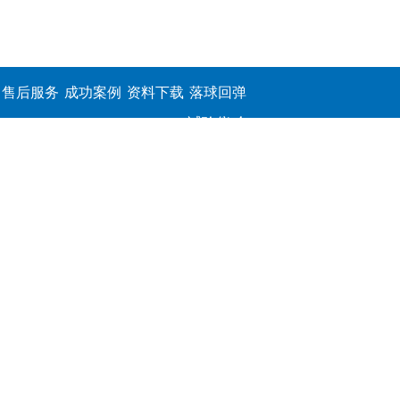
售后服务
成功案例
资料下载
落球回弹
试验仪,介
电击穿强
度测定仪