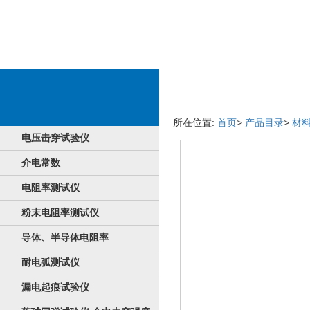
产品设备商品详情
所在位置:
首页
>
产品目录
>
材
电压击穿试验仪
介电常数
电阻率测试仪
粉末电阻率测试仪
导体、半导体电阻率
耐电弧测试仪
漏电起痕试验仪