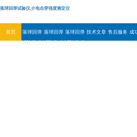
落球回弹试验仪,介电击穿强度测定仪
首页
落球回弹
落球回弹
落球回弹
技术文章
售后服务
成
试验仪,介
试验仪,介
试验仪,介
电击穿强
电击穿强
电击穿强
度测定仪
度测定仪
度测定仪