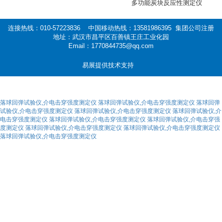
多功能炭块反应性测定仪
连接热线：010-57223836 中国移动热线：13581986395 集团公司注册
地址：武汉市昌平区百善镇王庄工业化园
Email：1770844735@qq.com
易展提供技术支持
落球回弹试验仪,介电击穿强度测定仪
落球回弹试验仪,介电击穿强度测定仪
落球回弹
试验仪,介电击穿强度测定仪
落球回弹试验仪,介电击穿强度测定仪
落球回弹试验仪,介
电击穿强度测定仪
落球回弹试验仪,介电击穿强度测定仪
落球回弹试验仪,介电击穿强
度测定仪
落球回弹试验仪,介电击穿强度测定仪
落球回弹试验仪,介电击穿强度测定仪
落球回弹试验仪,介电击穿强度测定仪