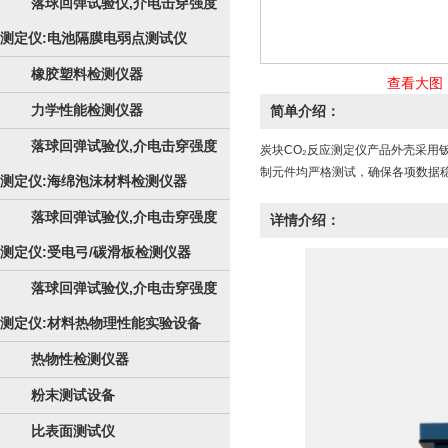
落球回弹试验仪,介电击穿强度
测定仪:电池隔膜电弱点测试仪
橡胶塑料检测仪器
查看大图
力学性能检测仪器
简单介绍：
落球回弹试验仪,介电击穿强度
炭块CO₂反应测定仪产品外壳采
制元件均严格测试，确保各项数据
测定仪:海绵泡沫材料检测仪器
落球回弹试验仪,介电击穿强度
详情介绍：
测定仪:受电弓/碳滑板检测仪器
落球回弹试验仪,介电击穿强度
测定仪:材料热物理性能实验设备
热物性检测仪器
粉末测试设备
比表面测试仪